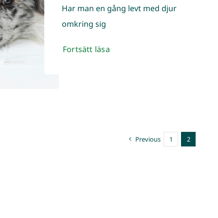
Har man en gång levt med djur
omkring sigㅤ
Fortsätt läsa
Previous
1
2