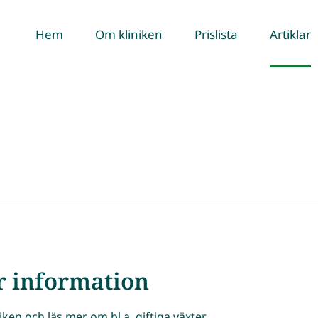
Hem
Om kliniken
Prislista
Artiklar
r information
ken och läs mer om bl.a. giftiga växter,