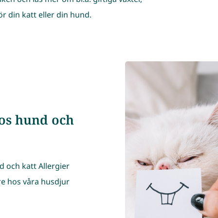
r din katt eller din hund.
hos hund och
d och katt Allergier
are hos våra husdjur
ㅤ