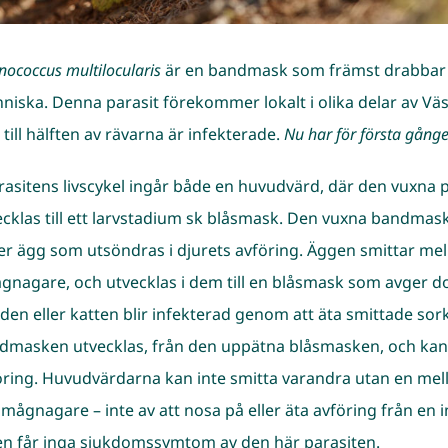
nococcus multilocularis
är en bandmask som främst drabbar r
niska. Denna parasit förekommer lokalt i olika delar av Väs
till hälften av rävarna är infekterade.
Nu har för första gånge
arasitens livscykel ingår både en huvudvärd, där den vuxna p
ecklas till ett larvstadium sk blåsmask. Den vuxna bandmask
er ägg som utsöndras i djurets avföring. Äggen smittar me
gnagare, och utvecklas i dem till en blåsmask som avger dot
den eller katten blir infekterad genom att äta smittade so
dmasken utvecklas, från den uppätna blåsmasken, och kan 
öring. Huvudvärdarna kan inte smitta varandra utan en mell
smågnagare – inte av att nosa på eller äta avföring från en i
en får inga sjukdomssymtom av den här parasiten.