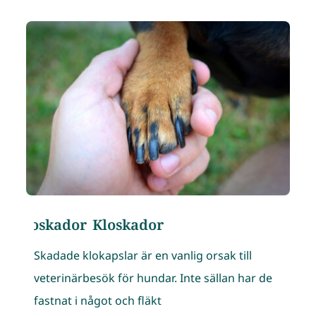
Kloskador
Kloskador
Akuta sj
Skadade klokapslar är en vanlig orsak till
veterinärbesök för hundar. Inte sällan har de
fastnat i något och fläktㅤ