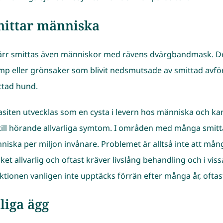
ittar människa
ärr smittas även människor med rävens dvärgbandmask. Det
mp eller grönsaker som blivit nedsmutsade av smittad avfö
ttad hund.
asiten utvecklas som en cysta i levern hos människa och kan
till hörande allvarliga symtom. I områden med många smitta
niska per miljon invånare. Problemet är alltså inte att må
et allvarlig och oftast kräver livslång behandling och i viss
ektionen vanligen inte upptäcks förrän efter många år, oftast
liga ägg