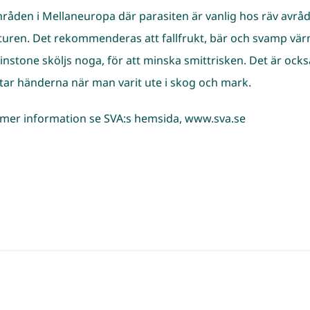
mråden i Mellaneuropa där parasiten är vanlig hos räv avrå
aturen. Det rekommenderas att fallfrukt, bär och svamp värme
instone sköljs noga, för att minska smittrisken. Det är ock
ttar händerna när man varit ute i skog och mark.
 mer information se SVA:s hemsida,
www.sva.se