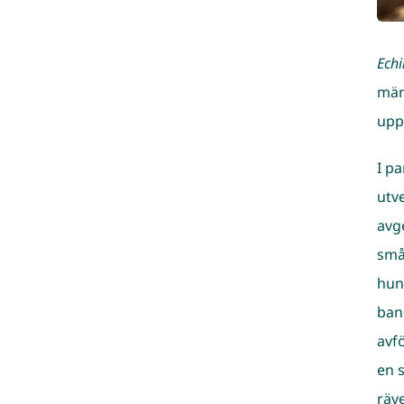
Echi
män
upp 
I p
utv
avg
små
hun
ban
avf
en 
räv