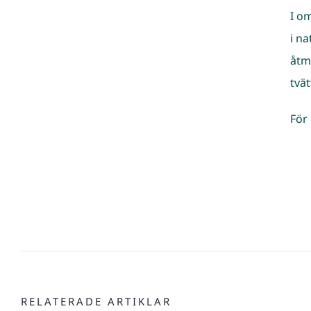
I o
i n
åtm
tvä
För
RELATERADE ARTIKLAR