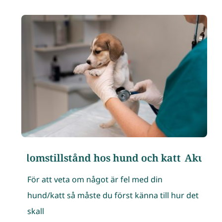
ukdomstillstånd hos hund och katt
Akuta sjuk
För att veta om något är fel med din
hund/katt så måste du först känna till hur det
skallㅤ