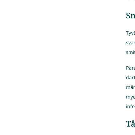
Sm
Tyv
sva
smi
Par
där
män
myck
inf
Tå