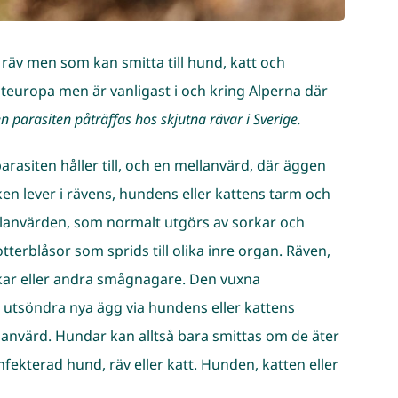
äv men som kan smitta till hund, katt och
teuropa men är vanligast i och kring Alperna där
n parasiten påträffas hos skjutna rävar i Sverige.
arasiten håller till, och en mellanvärd, där äggen
en lever i rävens, hundens eller kattens tarm och
llanvärden, som normalt utgörs av sorkar och
terblåsor som sprids till olika inre organ. Räven,
rkar eller andra smågnagare. Den vuxna
utsöndra nya ägg via hundens eller kattens
anvärd. Hundar kan alltså bara smittas om de äter
nfekterad hund, räv eller katt. Hunden, katten eller