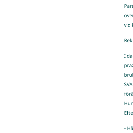
Par
öve
vid 
Rek
I d
pra
bru
SVA
för
Hun
Eft
• H