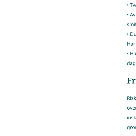
• T
• A
smi
• D
Har
• H
dag
F
Ris
öve
insk
grö