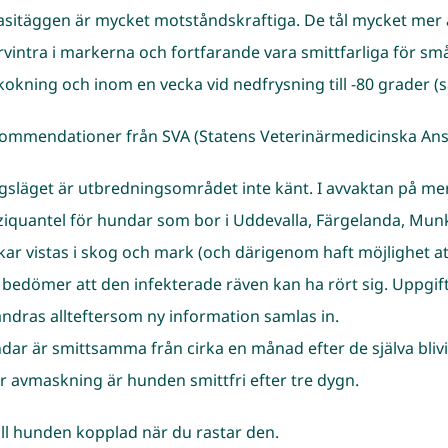
asitäggen är mycket motståndskraftiga. De tål mycket mer 
rvintra i markerna och fortfarande vara smittfarliga för 
kokning och inom en vecka vid nedfrysning till -80 grader (så
ommendationer från SVA (Statens Veterinärmedicinska Anst
agsläget är utbredningsområdet inte känt. I avvaktan p
ziquantel för hundar som bor i Uddevalla, Färgelanda, Mu
kar vistas i skog och mark (och därigenom haft möjlighet at
 bedömer att den infekterade räven kan ha rört sig. Upp
ändras allteftersom ny information samlas in.
dar är smittsamma från cirka en månad efter de själva bliv
er avmaskning är hunden smittfri efter tre dygn.
åll hunden kopplad när du rastar den.