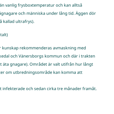
än vanlig frysboxtemperatur och kan alltså
smågnagare och människa under lång tid. Äggen dör
 kallad ultrafrys).
alt)
å mer kunskap rekommenderas avmaskning med
nkedal och Vänersborgs kommun och där i trakten
t äta gnagare). Området är valt utifrån hur långt
gifter om utbredningsområde kan komma att
it infekterade och sedan cirka tre månader framåt.