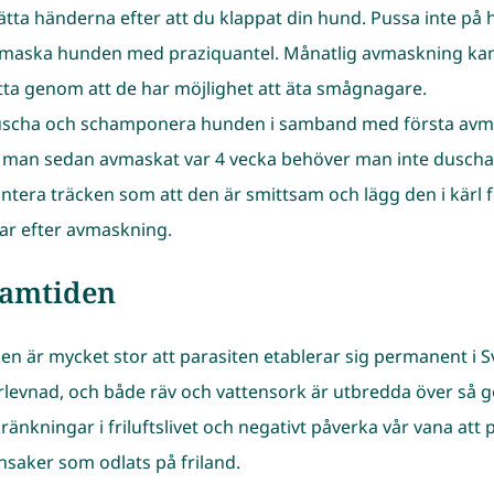
vätta händerna efter att du klappat din hund. Pussa inte på
vmaska hunden med praziquantel. Månatlig avmaskning kan b
tta genom att de har möjlighet att äta smågnagare.
uscha och schamponera hunden i samband med första avmask
 man sedan avmaskat var 4 vecka behöver man inte dusch
antera träcken som att den är smittsam och lägg den i kärl 
ar efter avmaskning.
ramtiden
ken är mycket stor att parasiten etablerar sig permanent i 
rlevnad, och både räv och vattensork är utbredda över så gott
ränkningar i friluftslivet och negativt påverka vår vana att
nsaker som odlats på friland.