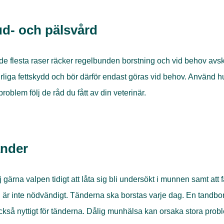
d- och pälsvård
de flesta raser räcker regelbunden borstning och vid behov av
rliga fettskydd och bör därför endast göras vid behov. Använd
roblem följ de råd du fått av din veterinär.
nder
 gärna valpen tidigt att låta sig bli undersökt i munnen samt 
är inte nödvändigt. Tänderna ska borstas varje dag. En tandbor
ckså nyttigt för tänderna. Dålig munhälsa kan orsaka stora prob