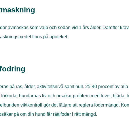
vmaskning
ar avmaskas som valp och sedan vid 1 års ålder. Därefter krä
askningsmedel finns på apoteket.
fodring
ras på ras, ålder, aktivitetsnivå samt hull. 25-40 procent av alla 
förkortar hundarnas liv och orsakar problem med lever, hjärta, l
lbunden viktkontroll gör det lättare att reglera fodermängd. Ko
osäker på om din hund får rätt foder i rätt mängd.