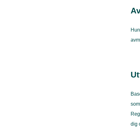
A
Hund
avm
Ut
Base
som 
Rege
dig 