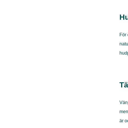
Hu
För 
natu
hudp
Tä
Vänj
men 
är o