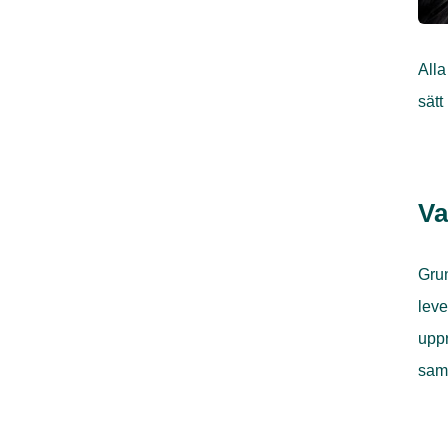
Alla
sätt
Va
Grun
leve
uppr
samb