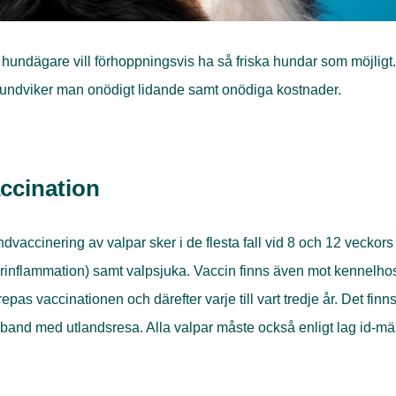
 hundägare vill förhoppningsvis ha så friska hundar som möjligt.
 undviker man onödigt lidande samt onödiga kostnader.
ccination
dvaccinering av valpar sker i de flesta fall vid 8 och 12 vecko
rinflammation) samt valpsjuka. Vaccin finns även mot kennelhost
epas vaccinationen och därefter varje till vart tredje år. Det f
and med utlandsresa. Alla valpar måste också enligt lag id-mär