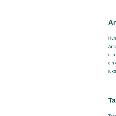
An
Hund
Anal
och 
din 
lukt
Ta