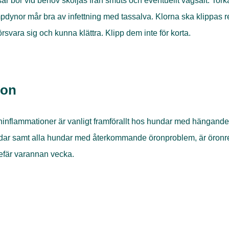
ar bör vid behov sköljas från smuts och eventuellt vägsalt. Tor
pdynor mår bra av infettning med tassalva. Klorna ska klippas re
försvara sig och kunna klättra. Klipp dem inte för korta.
ron
inflammationer är vanligt framförallt hos hundar med hängand
dar samt alla hundar med återkommande öronproblem, är öron
efär varannan vecka.