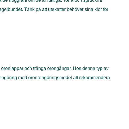
ka de noggrant om de är fuktiga. Torra och spruckna
gelbundet. Tänk på att utekatter behöver sina klor för
e öronlappar och trånga örongångar. Hos denna typ av
rengöring med öronrengöringsmedel att rekommendera