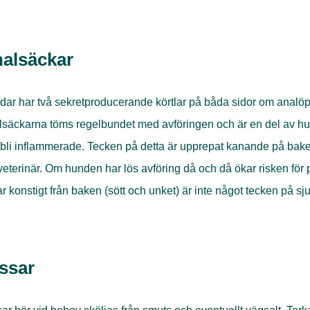
alsäckar
ar har två sekretproducerande körtlar på båda sidor om analöpp
säckarna töms regelbundet med avföringen och är en del av hun
bli inflammerade. Tecken på detta är upprepat kanande på baken
veterinär. Om hunden har lös avföring då och då ökar risken fö
ar konstigt från baken (sött och unket) är inte något tecken på s
ssar