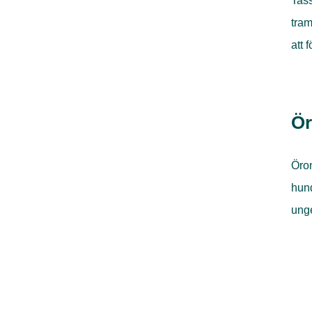
Tass
tram
att 
Ö
Öron
hun
ung