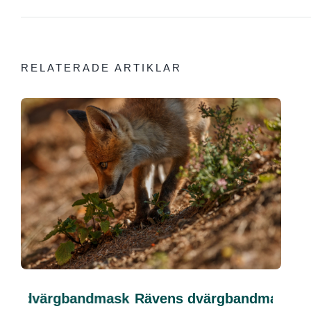
RELATERADE ARTIKLAR
s dvärgbandmask
Rävens dvärgbandmask
Kas